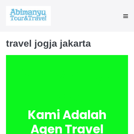
travel jogja jakarta
Abi Manyu
Travel
Kami Adalah
Agen Travel